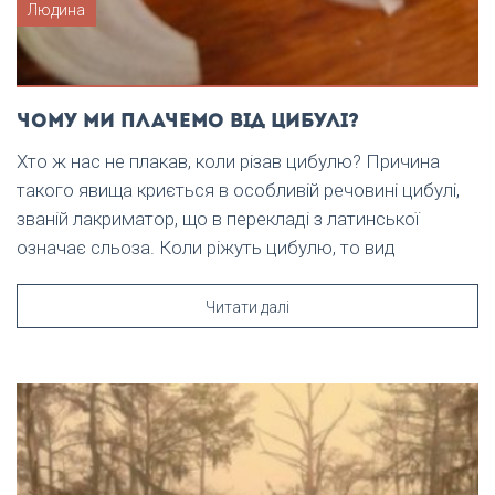
Людина
Чому ми плачемо від цибулі?
Хто ж нас не плакав, коли різав цибулю? Причина
такого явища криється в особливій речовині цибулі,
званій лакриматор, що в перекладі з латинської
означає сльоза. Коли ріжуть цибулю, то вид
Читати далі