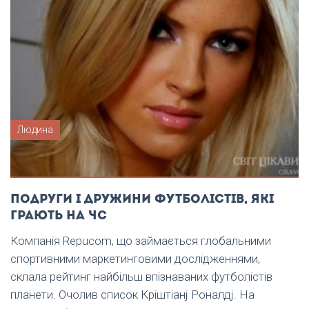
Людина
Подруги і дружини футболістів, які
грають на ЧС
Компанія Repucom, що займається глобальними
спортивними маркетинговими дослідженнями,
склала рейтинг найбільш впізнаваних футболістів
планети. Очолив список Кріштіанj Роналдj. На