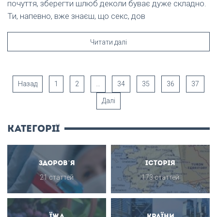
почуття, зберегти шлюб деколи буває дуже складно.
Ти, напевно, вже знаєш, що секс, дов
Читати далі
Назад
1
2
…
34
35
36
37
Далі
категорії
Здоров’я
Історія
21 статтей
173 статтей
Їжа
Країни