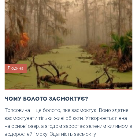
Людина
Чому болото засмоктує?
Трясовина – це болото, яке засмоктує. Воно здатне
засмоктувати тільки живі об’єкти. Утворюється вна
на основі озер, а згодом заростає зеленим килимом з
водоростей і моху. Здатність засмокту