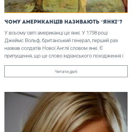
Чому американців називають “янкі”?
У всьому світі американці це янкі. У 1758 році
Джеймс Вольф, британський генерал, перший раз
назвав солдатів Нової Англії словом янкі. Є
припущення, що це слово індіанського походження і
Читати далі