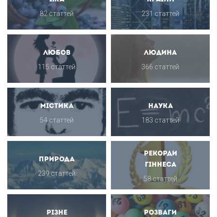
82 статтей
231 статтей
Любов
Людина
115 статтей
366 статтей
Містика
Наука
54 статтей
183 статтей
Рекорди
Природа
Гіннеса
239 статтей
58 статтей
Різне
Розваги