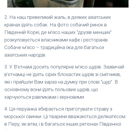
2. На наш превеликий жаль, в деяких азіатських
країнах їдять собак. На фото собачий ринок в
Південній Кореї, де м’ясо наших “друзів менших”
розкуповується власниками кафе і ресторанів.
Собаче м’ясо – традиційна їжа для багатьох
азіатських народів.
3. У В’єтнамі досить популярне м’ясо щурів. Зазвичай
в’єтнамці не їдять сірих блохастих щурів зі смітників,
які і прийшли Вам зараз на думку при слові “щур”. В
основному вони їдять польових щурів, що
харчуються равликами і зерновими.
4. Ця перуанка збирається приготувати страву з
морської свинки. Ці тварини вважаються делікатесом
в Перу, як втім, і в багатьох інших регіонах Південної