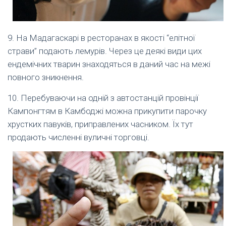
9. На Мадагаскарі в ресторанах в якості “елітної
страви” подають лемурів. Через це деякі види цих
ендемічних тварин знаходяться в даний час на межі
повного зникнення.
10. Перебуваючи на одній з автостанцій провінції
Кампонгтям в Камбоджі можна прикупити парочку
хрустких павуків, приправлених часником. Їх тут
продають численні вуличні торговці.