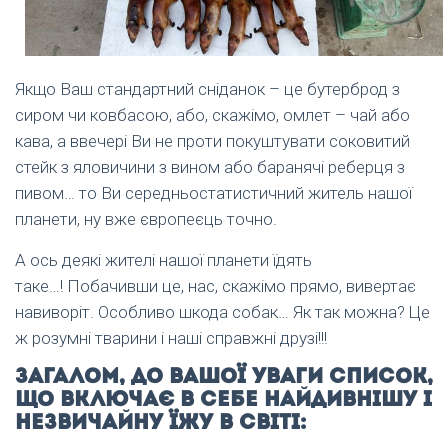
Якщо Ваш стандартний сніданок – це бутерброд з
сиром чи ковбасою, або, скажімо, омлет – чай або
кава, а ввечері Ви не проти покуштувати соковитий
стейк з яловичини з вином або баранячі реберця з
пивом… то Ви середньостатистичний житель нашої
планети, ну вже європеєць точно.
А ось деякі жителі нашої планети їдять
таке…! Побачивши це, нас, скажімо прямо, вивертає
навиворіт. Особливо шкода собак… Як так можна? Це
ж розумні тварини і наші справжні друзі!!!
Загалом, до Вашої уваги список,
що включає в себе найдивнішу і
незвичайну їжу в світі: