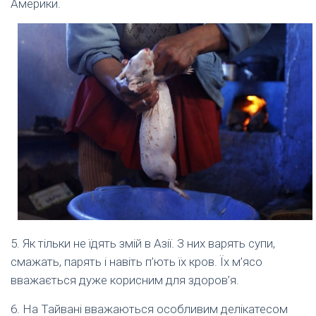
Америки.
5. Як тільки не їдять змій в Азії. З них варять супи,
смажать, парять і навіть п’ють їх кров. Їх м’ясо
вважається дуже корисним для здоров’я.
6. На Тайвані вважаються особливим делікатесом