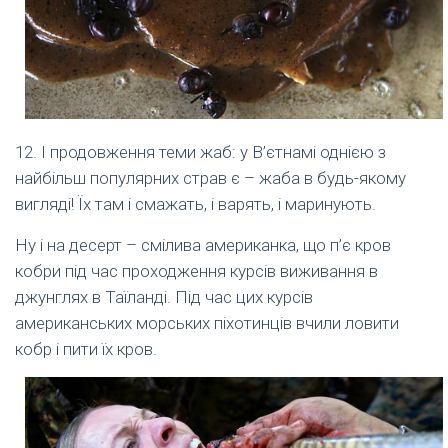
12. І продовження теми жаб: у В’єтнамі однією з
найбільш популярних страв є – жаба в будь-якому
вигляді! Їх там і смажать, і варять, і маринують.
Ну і на десерт – смілива американка, що п’є кров
кобри під час проходження курсів виживання в
джунглях в Таїланді. Під час цих курсів
американських морських піхотинців вчили ловити
кобр і пити їх кров.