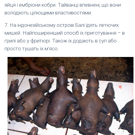
яйця і ембріони кобри. Тайванці впевнені, що вони
володіють цілющими властивостями.
7. На індонезійському острові Балі їдять летючих
мишей. Найпоширеніший спосіб їх приготування – в
грилі або у фритюрі. Також їх додають в суп або
просто тушать їх м’ясо.