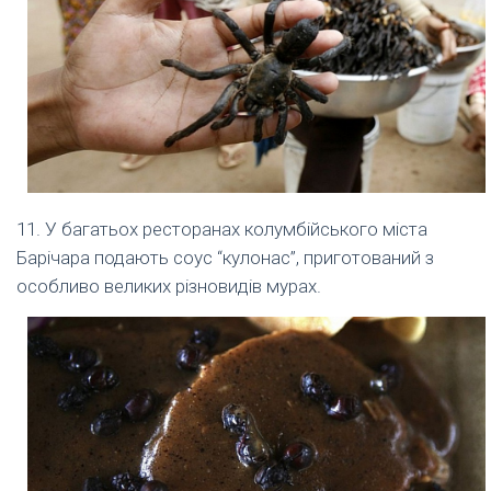
11. У багатьох ресторанах колумбійського міста
Барічара подають соус “кулонас”, приготований з
особливо великих різновидів мурах.