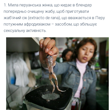
1. Мила перуанська жінка, що кидає в блендер
попередньо очищену жабу, щоб приготувати
жаб’ячий сік (extracto de rana), що вважається в Перу
потужним афродизіаком – засобом, що збільшує
сексуальну активність.