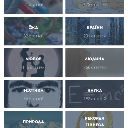
21 статтей
173 статтей
Їжа
Країни
82 статтей
231 статтей
Любов
Людина
115 статтей
366 статтей
Містика
Наука
54 статтей
183 статтей
Рекорди
Природа
Гіннеса