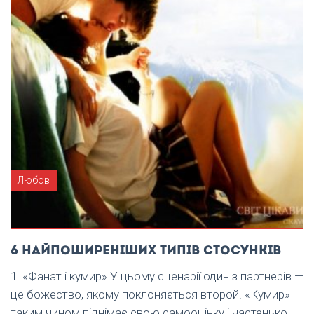
Любов
6 найпоширеніших типів стосунків
1. «Фанат і кумир» У цьому сценарії один з партнерів —
це божество, якому поклоняється второй. «Кумир»
таким чином піднімає свою самооцінку і частенько