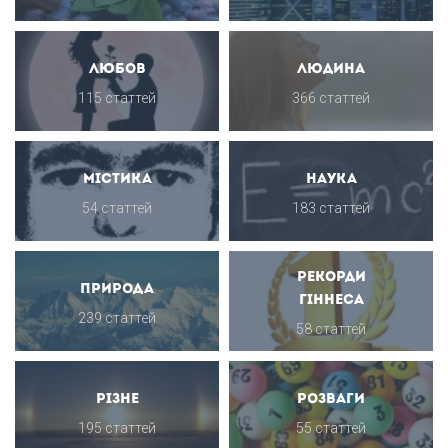
Любов
Людина
115 статтей
366 статтей
Містика
Наука
54 статтей
183 статтей
Рекорди
Природа
Гіннеса
239 статтей
58 статтей
Різне
Розваги
195 статтей
55 статтей