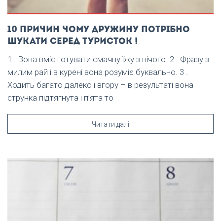
10 причин чому дружину потрібно
шукати серед туристок !
1 . Вона вміє готувати смачну їжу з нічого. 2 . Фразу з
милим рай і в курені вона розуміє буквально. 3 .
Ходить багато далеко і вгору – в результаті вона
струнка підтягнута і п’ята то
Читати далі