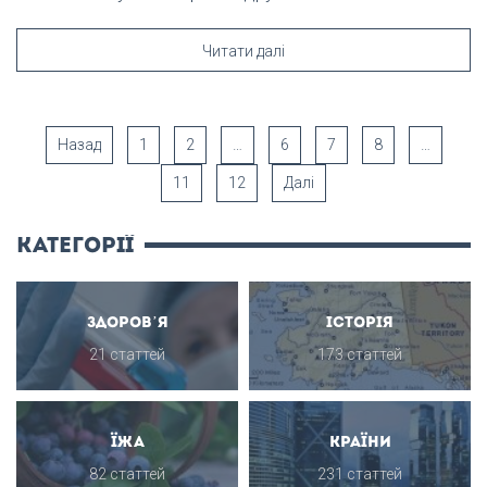
Читати далі
Назад
1
2
…
6
7
8
…
11
12
Далі
категорії
Здоров’я
Історія
21 статтей
173 статтей
Їжа
Країни
82 статтей
231 статтей