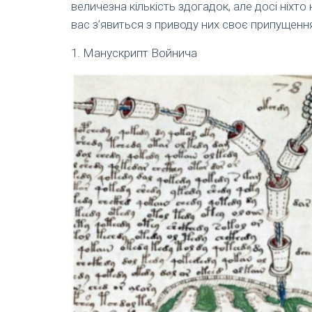
величезна кількість здогадок, але досі ніхт
вас з’явиться з приводу них своє припущенн
1. Манускрипт Войнича