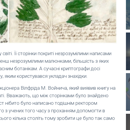
 світі. Її сторінки покриті незрозумілими написами
менш незрозумілими малюнками, більшість з яких
сним ботанікам. А сучасні криптографи досі
 яким користувався укладач знахідки.
ціонера Вілфріда М. Войнича, який виявив книгу на
каті. Вважають, що між сторінками було знайдено
ст нібито було написано тодішнім ректором
го з учених того часу з проханням допомогти в
сього кілька століть тому зробити це було так само