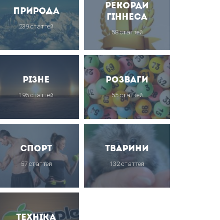
Рекорди
Природа
Гіннеса
239 статтей
58 статтей
Різне
Розваги
195 статтей
55 статтей
Спорт
Тварини
57 статтей
132 статтей
Техніка