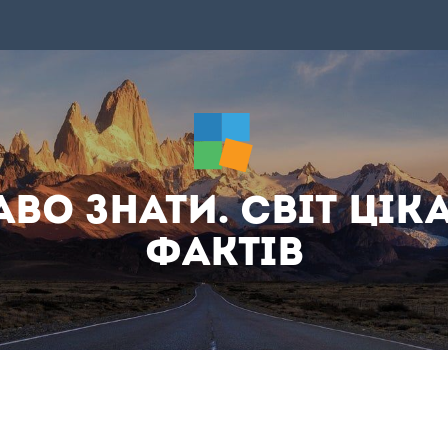
аво знати. Світ цік
фактів