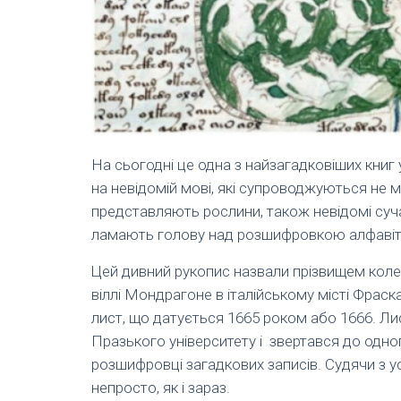
На сьогодні це одна з найзагадковіших книг у
на невідомій мові, які супроводжуються не 
представляють рослини, також невідомі суча
ламають голову над розшифровкою алфавіту,
Цей дивний рукопис назвали прізвищем колек
віллі Мондрагоне в італійському місті Фрас
лист, що датується 1665 роком або 1666. Ли
Празького університету і звертався до одно
розшифровці загадкових записів. Судячи з у
непросто, як і зараз.