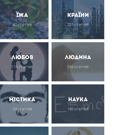
Їжа
Країни
82 статтей
231 статтей
Любов
Людина
115 статтей
366 статтей
Містика
Наука
54 статтей
183 статтей