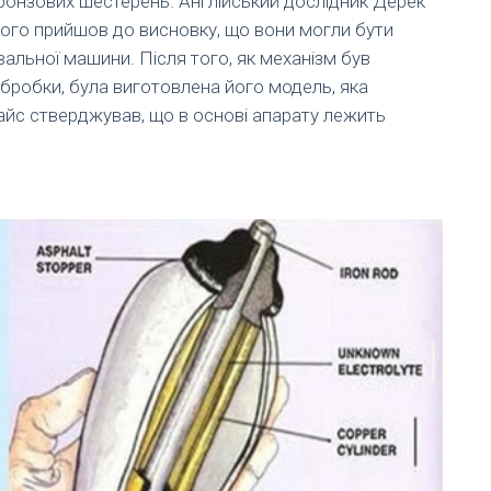
а бронзових шестерень. Англійський дослідник Дерек
 чого прийшов до висновку, що вони могли бути
льної машини. Після того, як механізм був
робки, була виготовлена ​​його модель, яка
айс стверджував, що в основі апарату лежить