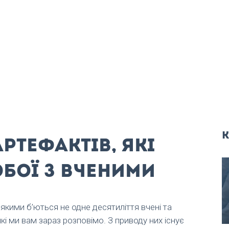
к
ртефактів, які
обої з вченими
 якими б’ються не одне десятиліття вчені та
які ми вам зараз розповімо. З приводу них існує