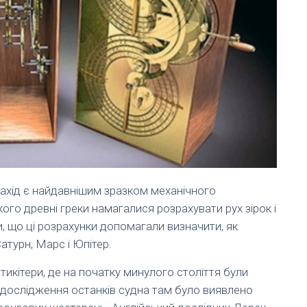
нахід є найдавнішим зразком механічного
о древні греки намагалися розрахувати рух зірок і
и, що ці розрахунки допомагали визначити, як
атурн, Марс і Юпітер.
икітери, де на початку минулого століття були
 дослідження останків судна там було виявлено