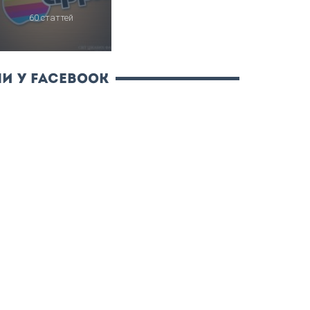
60 статтей
и у Facebook