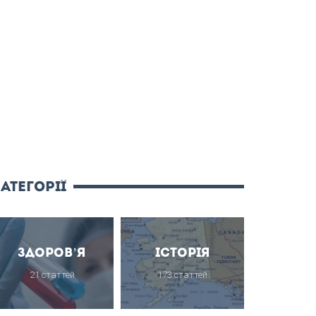
атегорії
Здоров’я
Історія
21 статтей
173 статтей