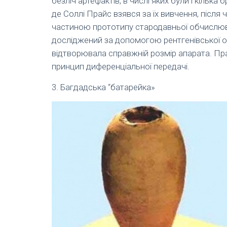
безліч артефактів, в числі яких були і кільк
де Соллі Прайс взявся за їх вивчення, після
частиною прототипу стародавньої обчислюва
досліджений за допомогою рентгенівської об
відтворювала справжній розмір апарата. Пр
принцип диференціальної передачі.
3. Багдадська “батарейка»