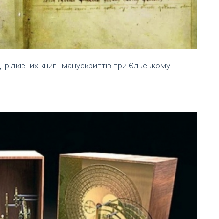
і рідкісних книг і манускриптів при Єльському