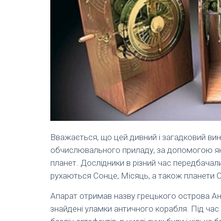
Вважається, що цей дивний і загадковий ви
обчислювального приладу, за допомогою яког
планет. Дослідники в різний час передбачал
рухаються Сонце, Місяць, а також планети С
Апарат отримав назву грецького острова Ант
знайдені уламки античного корабля. Під час