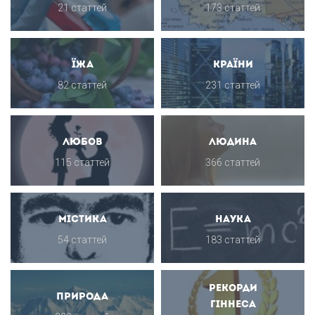
21 статтей
173 статтей
Їжа
Країни
82 статтей
231 статтей
Любов
Людина
115 статтей
366 статтей
Містика
Наука
54 статтей
183 статтей
Рекорди
Природа
Гіннеса