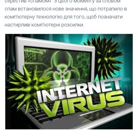
охрестив «спамом». З цього моменту за словом
спам встановилося нове значення, що потрапило в
комп’ютерну технологію для того, щоб позначати
настирливі комп’ютерні розсилки.