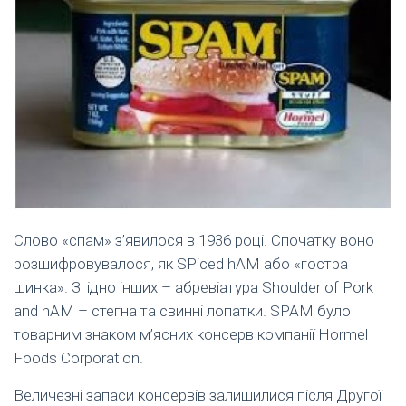
Слово «спам» з’явилося в 1936 році. Спочатку воно
розшифровувалося, як SPiced hAM або «гостра
шинка». Згідно інших – абревіатура Shoulder of Pork
and hAM – стегна та свинні лопатки. SPAM було
товарним знаком м’ясних консерв компанії Hormel
Foods Corporation.
Величезні запаси консервів залишилися після Другої