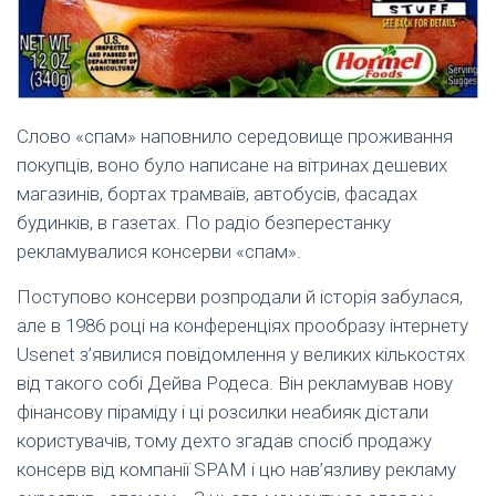
Слово «спам» наповнило середовище проживання
покупців, воно було написане на вітринах дешевих
магазинів, бортах трамваїв, автобусів, фасадах
будинків, в газетах. По радіо безперестанку
рекламувалися консерви «спам».
Поступово консерви розпродали й історія забулася,
але в 1986 році на конференціях прообразу інтернету
Usenet з’явилися повідомлення у великих кількостях
від такого собі Дейва Родеса. Він рекламував нову
фінансову піраміду і ці розсилки неабияк дістали
користувачів, тому дехто згадав спосіб продажу
консерв від компанії SPAM і цю нав’язливу рекламу