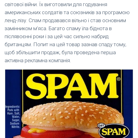
світової війни. Їх виготовили для годування
американських солдатів та союзників за програмою
ленд-лізу. Спам продавався вільно і став основним
замінником м’яса. Багато спаму їла біднота в
післявоєнні роки і за цей час сильно набрид
британцям. Попит на цей товар зазнав спаду тому,
щоб збільшити продаж, була проведена перша
активна рекламна компанія.