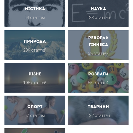
Містика
Наука
54 статтей
183 статтей
Рекорди
Природа
Гіннеса
239 статтей
58 статтей
Різне
Розваги
195 статтей
55 статтей
Спорт
Тварини
57 статтей
132 статтей