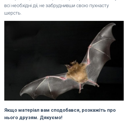
всі необхідні дії, не забруднивши свою пухнасту
шерсть.
Якщо матеріал вам сподобався, розкажіть про
нього друзям. Дякуємо!