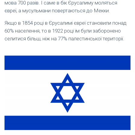
мова 700 разів. І саме в бік Єрусалиму моляться
євреї, а мусульмани повертаються до Мекки.
Якщо в 1854 році в Єрусалимі євреї становили понад
60% населення, то в 1922 році їм були заборонено
селитися більш, ніж на 77% палестинської території.