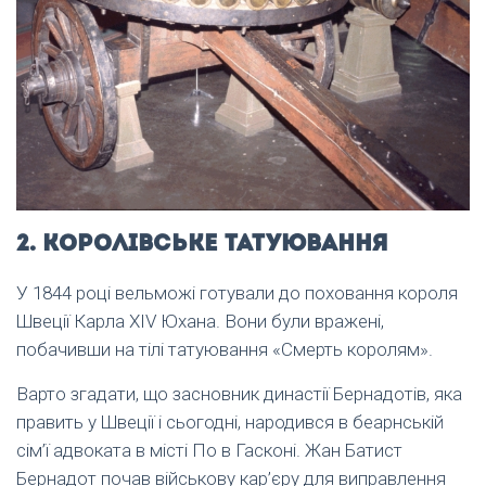
2. Королівське татуювання
У 1844 році вельможі готували до поховання короля
Швеції Карла XIV Юхана. Вони були вражені,
побачивши на тілі татуювання «Смерть королям».
Варто згадати, що засновник династії Бернадотів, яка
править у Швеції і сьогодні, народився в беарнській
сім’ї адвоката в місті По в Гасконі. Жан Батист
Бернадот почав військову кар’єру для виправлення