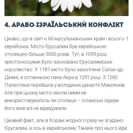
4. Арабо-ізраїльський конфлікт
Цікаво, що в світі є 60 мусульманських країн і всього 1
єврейська. Місто Єрусалим був єврейською
столицею більше 3000 років. Тут, в 1099 році
хрестоносцями було засновано Єрусалимське
королівство. У 1187 місто було захоплене Салах-ад-
Дінині, а останньою пала Акра в 1291 році. З 1260
Палестина перейшла у володіння династії Мамлюків.
Але при цьому місто ніколи ними не
використовувалось як столиця – ісламські лідери
його взагалі не відвідували.
Цікавий факт, але в Корані жодного разу не згадано
Єрусалим, а ось в єврейському Танахе про нього йде