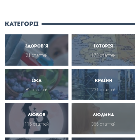
категорії
Здоров’я
Історія
21 статтей
173 статтей
Їжа
Країни
82 статтей
231 статтей
Любов
Людина
115 статтей
366 статтей