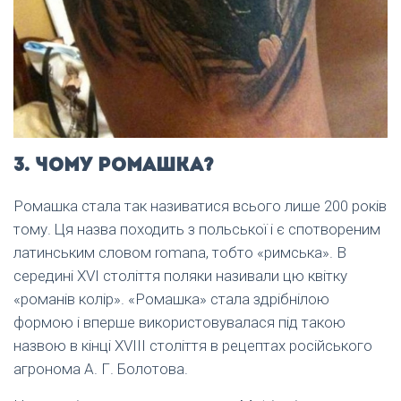
3. Чому ромашка?
Ромашка стала так називатися всього лише 200 років
тому. Ця назва походить з польської і є спотвореним
латинським словом romana, тобто «римська». В
середині XVI століття поляки називали цю квітку
«романів колір». «Ромашка» стала здрібнілою
формою і вперше використовувалася під такою
назвою в кінці XVIII століття в рецептах російського
агронома А. Г. Болотова.