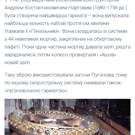
Андрієм Костянтиновичем Нартовим (1680-1756 рр.)
була створена найшвидша гармата – вона випускала
найбільшу кількість набоїв протягом хвилини.
Назвали її «Пекельним». Вона складалась із системи
з 44 невеликих мортир, закріплених на обертовому
лафеті. Поки одна частина мортир давала залп, решта
заряджалися, потім колесо провертали і «йшов»
новий залп.
Таку зброю використовували загони Пугачова, тому
по-іншому скорострільну систему називали також
«пугачовською гарматою».