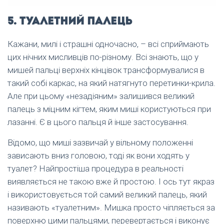
5. Туалетний палець
Кажани, милі і страшні одночасно, – всі сприймають
цих нічних мисливців по-різному. Всі знають, що у
мишей пальці верхніх кінцівок трансформувалися в
такий собі каркас, на який натягнуто перетинки-крила.
Але при цьому «незадіяним» залишився великий
палець з міцним кігтем, яким миші користуються при
лазанні. Є в цього пальця й інше застосування.
Відомо, що миші зазвичай у вільному положенні
зависають вниз головою, тоді як вони ходять у
туалет? Найпростіша процедура в реальності
виявляється не такою вже й простою. І ось тут якраз
і використовується той самий великий палець, який
називають «туалетним». Мишка просто чіпляється за
поверхню цими пальцями, перевертається і виконує