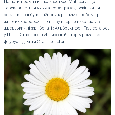
На латині ромашка називається Matricаria, що
перекладається як «маткова трава», оскільки ця
рослина тоді була найпопулярнішим засобом при
жіночих хворобах. Цю назву вперше використав
шведський лікар і ботанік Альбрехт фон Галлер, а ось
у Плінія Старшого в «Природній історії» ромашка
фігурує під ім’ям Chamaemellon.