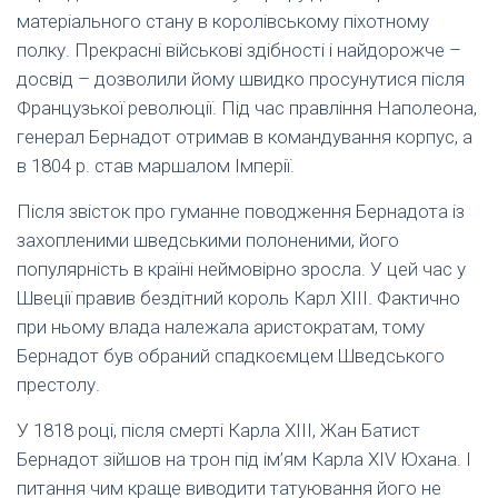
матеріального стану в королівському піхотному
полку. Прекрасні військові здібності і найдорожче –
досвід – дозволили йому швидко просунутися після
Французької революції. Під час правління Наполеона,
генерал Бернадот отримав в командування корпус, а
в 1804 р. став маршалом Імперії.
Після звісток про гуманне поводження Бернадота із
захопленими шведськими полоненими, його
популярність в країні неймовірно зросла. У цей час у
Швеції правив бездітний король Карл XIII. Фактично
при ньому влада належала аристократам, тому
Бернадот був обраний спадкоємцем Шведського
престолу.
У 1818 році, після смерті Карла XIII, Жан Батист
Бернадот зійшов на трон під ім’ям Карла XIV Юхана. І
питання чим краще виводити татуювання його не