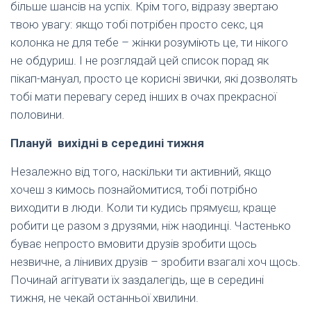
більше шансів на успіх. Крім того, відразу звертаю
твою увагу: якщо тобі потрібен просто секс, ця
колонка не для тебе – жінки розуміють це, ти нікого
не обдуриш. І не розглядай цей список порад як
пікап-мануал, просто це корисні звички, які дозволять
тобі мати перевагу серед інших в очах прекрасної
половини.
Плануй вихідні в середині тижня
Незалежно від того, наскільки ти активний, якщо
хочеш з кимось познайомитися, тобі потрібно
виходити в люди. Коли ти кудись прямуєш, краще
робити це разом з друзями, ніж наодинці. Частенько
буває непросто вмовити друзів зробити щось
незвичне, а лінивих друзів – зробити взагалі хоч щось.
Починай агітувати їх заздалегідь, ще в середині
тижня, не чекай останньої хвилини.