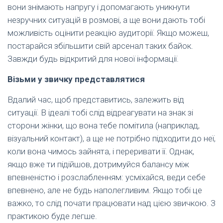
вони знімають напругу і допомагають уникнути
незручних ситуацій в розмові, а ще вони дають тобі
можливість оцінити реакцію аудиторії. Якщо можеш,
постарайся збільшити свій арсенал таких байок.
Завжди будь відкритий для нової інформації.
Візьми у звичку представлятися
Вдалий час, щоб представитись, залежить від
ситуації. В ідеалі тобі слід відреагувати на знак зі
сторони жінки, що вона тебе помітила (наприклад,
візуальний контакт), а ще не потрібно підходити до неї,
коли вона чимось зайнята, і переривати її. Однак,
якщо вже ти підійшов, дотримуйся балансу між
впевненістю і розслабленням: усміхайся, веди себе
впевнено, але не будь наполегливим. Якщо тобі це
важко, то слід почати працювати над цією звичкою. З
практикою буде легше.