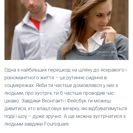
Одна з найбільших перешкод на шляху до яскравого і
різноманітного життя – це рутинне сидіння в
соцмережах. Якби ти частіше домовлявся у них з
людьми, про зустрічі, ти б частіше проводив час
цікаво. Завдяки Вконтакті і Фейсбук ти можеш
дивитися, хто влаштовує вечірку, які відбуватимуться
події і шоу – дуже зручно. А ще можна зустрічатися з
людьми завдяки Foursquare.