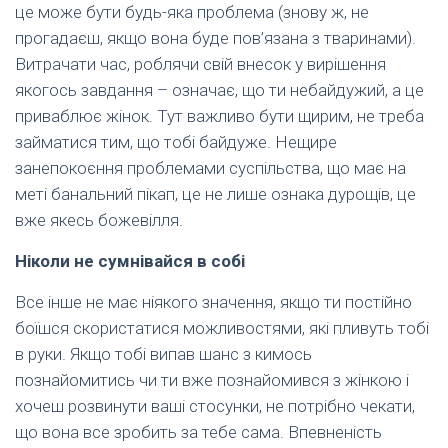
це може бути будь-яка проблема (знову ж, не
прогадаєш, якщо вона буде пов’язана з тваринами).
Витрачати час, роблячи свій внесок у вирішення
якогось завдання – означає, що ти небайдужий, а це
приваблює жінок. Тут важливо бути щирим, не треба
займатися тим, що тобі байдуже. Нещире
занепокоєння проблемами суспільства, що має на
меті банальний пікап, це не лише ознака дурощів, це
вже якесь божевілля.
Ніколи не сумнівайся в собі
Все інше не має ніякого значення, якщо ти постійно
боїшся скористатися можливостями, які пливуть тобі
в руки. Якщо тобі випав шанс з кимось
познайомитись чи ти вже познайомився з жінкою і
хочеш розвинути ваші стосунки, не потрібно чекати,
що вона все зробить за тебе сама. Впевненість