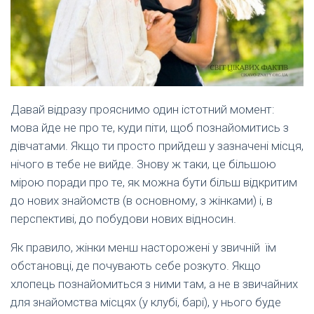
Давай відразу прояснимо один істотний момент:
мова йде не про те, куди піти, щоб познайомитись з
дівчатами. Якщо ти просто прийдеш у зазначені місця,
нічого в тебе не вийде. Знову ж таки, це більшою
мірою поради про те, як можна бути більш відкритим
до нових знайомств (в основному, з жінками) і, в
перспективі, до побудови нових відносин.
Як правило, жінки менш насторожені у звичній їм
обстановці, де почувають себе розкуто. Якщо
хлопець познайомиться з ними там, а не в звичайних
для знайомства місцях (у клубі, барі), у нього буде