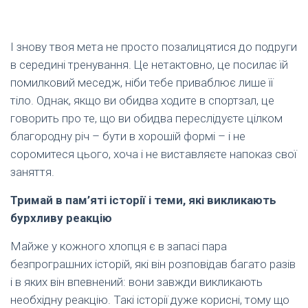
І знову твоя мета не просто позалицятися до подруги
в середині тренування. Це нетактовно, це посилає їй
помилковий меседж, ніби тебе приваблює лише її
тіло. Однак, якщо ви обидва ходите в спортзал, це
говорить про те, що ви обидва переслідуєте цілком
благородну річ – бути в хорошій формі – і не
соромитеся цього, хоча і не виставляєте напоказ свої
заняття.
Тримай в пам’яті історії і теми, які викликають
бурхливу реакцію
Майже у кожного хлопця є в запасі пара
безпрограшних історій, які він розповідав багато разів
і в яких він впевнений: вони завжди викликають
необхідну реакцію. Такі історії дуже корисні, тому що