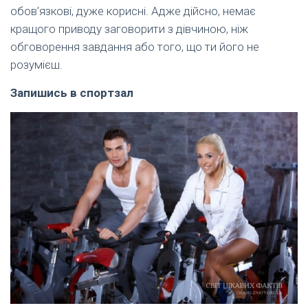
обов’язкові, дуже корисні. Адже дійсно, немає
кращого приводу заговорити з дівчиною, ніж
обговорення завдання або того, що ти його не
розумієш.
Запишись в спортзал