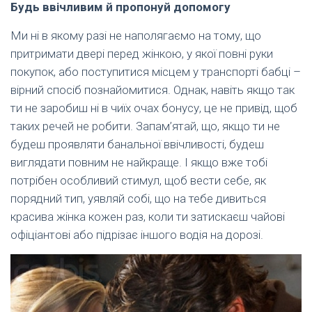
Будь ввічливим й пропонуй допомогу
Ми ні в якому разі не наполягаємо на тому, що
притримати двері перед жінкою, у якої повні руки
покупок, або поступитися місцем у транспорті бабці –
вірний спосіб познайомитися. Однак, навіть якщо так
ти не заробиш ні в чиїх очах бонусу, це не привід, щоб
таких речей не робити. Запам’ятай, що, якщо ти не
будеш проявляти банальної ввічливості, будеш
виглядати повним не найкраще. І якщо вже тобі
потрібен особливий стимул, щоб вести себе, як
порядний тип, уявляй собі, що на тебе дивиться
красива жінка кожен раз, коли ти затискаєш чайові
офіціантові або підрізає іншого водія на дорозі.