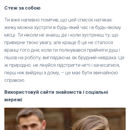
Стеж за собою
Ти вже напевно помітив, що цей список натякає:
жінку можна зустріти в будь-який час і в будь-якому
місці. Ти ніколи не знаєш, де і коли зустрінеш ту, що
приверне твою увагу, але краще б це не сталося
вранці того дня, коли ти полінувався прийняти душ і
пішов на роботу, виглядаючи, як брудний невдаха. Це
ж природно: не лінуйся підстригти нігті і зачесатися,
перш ніж вийдеш з дому, – це має бути звичайною
справою.
Використовуй сайти знайомств і соціальні
мережі