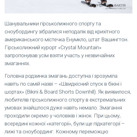
Шанувальники гірськолижного спорту та
сноубордингу зібралися неподалік від крихітного
американського містечка Енумкло, штат Вашингтон.
Гірськолижний курорт «Crystal Mountain»
запропонував усім взяти участь у незвичайних
змаганнях.
Головна родзинка змагань доступна і зрозуміла
навіть по самій назві – «Швидкісний спуск в бікіні і
шортах» (Bikini & Board Shorts Downhill). Як виявилося,
любителів гірськолижного спорту в екстремальних
умовах знайшлося дуже навіть немало. Змагання
проходили окремо у чоловіків і жінок. При цьому,
всередині кожної «категорії», були ще підкатегорії –
лижі та сноубординг. Кожному переможцю