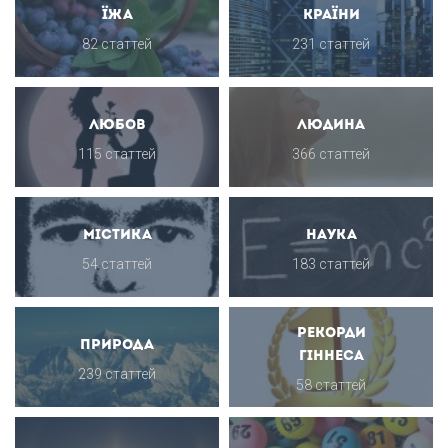
Їжа
Країни
82 статтей
231 статтей
Любов
Людина
115 статтей
366 статтей
Містика
Наука
54 статтей
183 статтей
Рекорди
Природа
Гіннеса
239 статтей
58 статтей