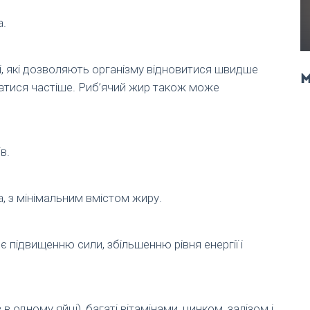
а.
і, які дозволяють організму відновитися швидше
м
атися частіше. Риб’ячий жир також може
в.
а, з мінімальним вмістом жиру.
 підвищенню сили, збільшенню рівня енергії і
 в одному яйці), багаті вітамінами, цинком, залізом і