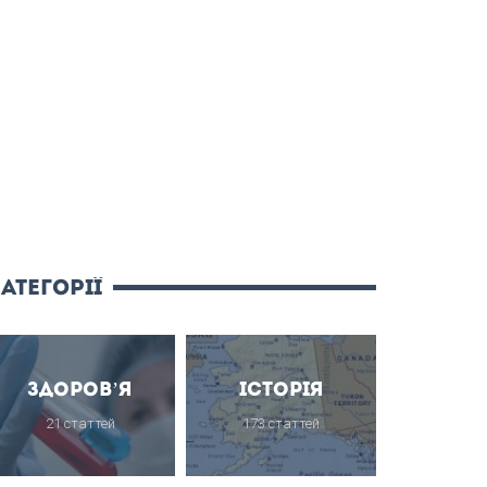
атегорії
Здоров’я
Історія
21 статтей
173 статтей