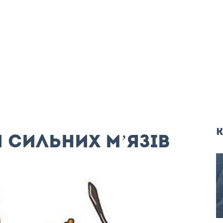
к
я сильних м’язів