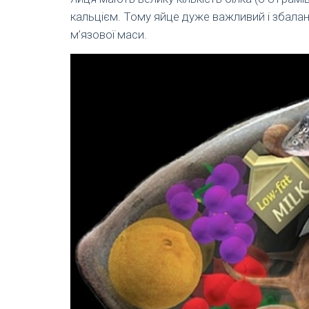
кальцієм. Тому яйце дуже важливий і збала
м’язової маси.