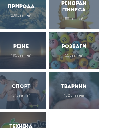
Рекорди
Природа
Гіннеса
239 статтей
58 статтей
Різне
Розваги
195 статтей
55 статтей
Спорт
Тварини
57 статтей
132 статтей
Техніка