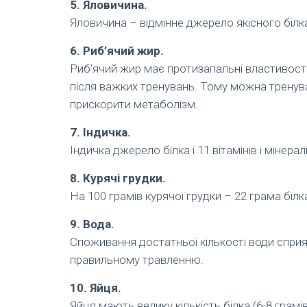
5. Яловичина.
Яловичина – відмінне джерело якісного білк
6. Риб’ячий жир.
Риб’ячий жир має протизапальні властивост
після важких тренувань. Тому можна тренув
прискорити метаболізм.
7. Індичка.
Індичка джерело білка і 11 вітамінів і мінералі
8. Курячі грудки.
На 100 грамів курячої грудки – 22 грама білк
9. Вода.
Споживання достатньої кількості води сприяє
правильному травленню.
10. Яйця.
Яйця мають велику кількість білка (6-8 грамів