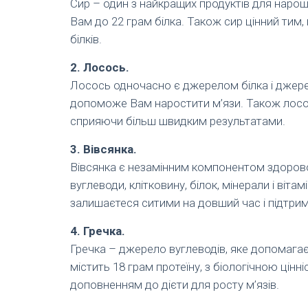
Сир – один з найкращих продуктів для нарощ
Вам до 22 грам білка. Також сир цінний тим, 
білків.
2. Лосось.
Лосось одночасно є джерелом білка і джере
допоможе Вам наростити м’язи. Також лос
сприяючи більш швидким результатами.
3. Вівсянка.
Вівсянка є незамінним компонентом здоровог
вуглеводи, клітковину, білок, мінерали і віт
залишаєтеся ситими на довший час і підтриму
4. Гречка.
Гречка – джерело вуглеводів, яке допомагає
містить 18 грам протеїну, з біологічною цін
доповненням до дієти для росту м’язів.