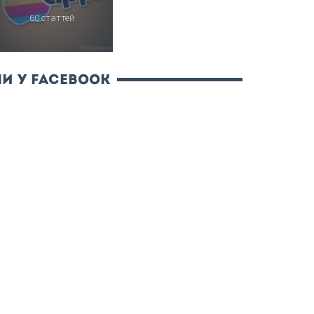
60 статтей
и у Facebook