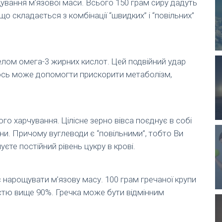
ування м’язової маси. Всього 150 грам сиру дадуть
що складається з комбінації “швидких” і “повільних”
лом омега-3 жирних кислот. Цей подвійний удар
ось може допомогти прискорити метаболізм,
о харчування. Цілісне зерно вівса поєднує в собі
аміни. Причому вуглеводи є “повільними”, тобто Ви
єте постійний рівень цукру в крові.
 нарощувати м’язову масу. 100 грам гречаної крупи
ністю вище 90%. Гречка може бути відмінним