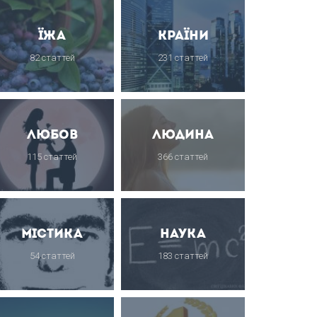
Їжа
Країни
82 статтей
231 статтей
Любов
Людина
115 статтей
366 статтей
Містика
Наука
54 статтей
183 статтей