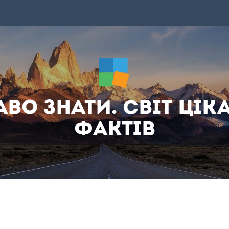
аво знати. Світ цік
фактів