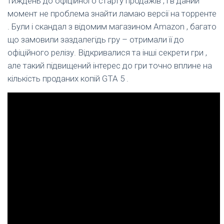
тиждень до офіційного старту продажів , і в даний
момент не проблема знайти ламаю версії на торренте
. Були і скандал з відомим магазином Amazon , багато
що замовили заздалегідь гру – отримали її до
офіційного релізу. Відкривалися та інші секрети гри ,
але такий підвищений інтерес до гри точно вплине на
кількість проданих копій GTA 5 .