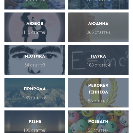
Любов
Людина
115 статтей
366 статтей
Містика
Наука
54 статтей
183 статтей
Рекорди
Природа
Гіннеса
239 статтей
58 статтей
Різне
Розваги
195 статтей
55 статтей