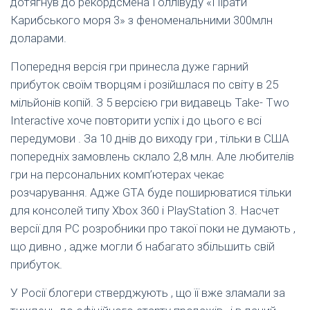
дотягнув до рекордсмена Голлівуду «Пірати
Карибського моря 3» з феноменальними 300млн
доларами.
Попередня версія гри принесла дуже гарний
прибуток своїм творцям і розійшлася по світу в 25
мільйонів копій. З 5 версією гри видавець Take- Two
Interactive хоче повторити успіх і до цього є всі
передумови . За 10 днів до виходу гри , тільки в США
попередніх замовлень склало 2,8 млн. Але любителів
гри на персональних комп’ютерах чекає
розчарування. Адже GTA буде поширюватися тільки
для консолей типу Xbox 360 і PlayStation 3. Насчет
версії для PC розробники про такої поки не думають ,
що дивно , адже могли б набагато збільшить свій
прибуток.
У Росії блогери стверджують , що її вже зламали за