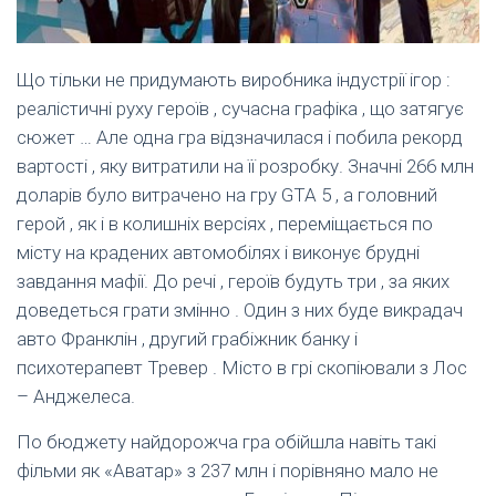
Що тільки не придумають виробника індустрії ігор :
реалістичні руху героїв , сучасна графіка , що затягує
сюжет … Але одна гра відзначилася і побила рекорд
вартості , яку витратили на її розробку. Значні 266 млн
доларів було витрачено на гру GTA 5 , а головний
герой , як і в колишніх версіях , переміщається по
місту на крадених автомобілях і виконує брудні
завдання мафії. До речі , героїв будуть три , за яких
доведеться грати змінно . Один з них буде викрадач
авто Франклін , другий грабіжник банку і
психотерапевт Тревер . Місто в грі скопіювали з Лос
– Анджелеса.
По бюджету найдорожча гра обійшла навіть такі
фільми як «Аватар» з 237 млн ​​і порівняно мало не