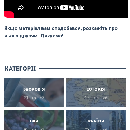
Якщо матеріал вам сподобався, розкажіть про
нього друзям. Дякуємо!
категорії
Здоров’я
Історія
21 статтей
173 статтей
Їжа
Країни
82 статтей
231 статтей